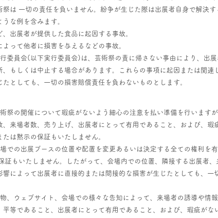
術祭は 一切の責任を負いません。紛争が生じた際は出展者自身で解決す
ような例を含みます。
ど、出展者が提供した食品に起因する事故。
によって他者に損害を与えるなどの事故。
実行委員会(以下実行委員会)は、芸術祭の責に帰さない事由により、出
断、もしくは中止する場合があります。これらの事項に起因または関連
じたとしても、一切の損害賠償責任を負わないものとします。
芸術祭の開催について瑕疵がないよう細心の注意を払い準備を行います
数、来場者数、売り上げ、出展者にとって有用であること、および、瑕
または黙示の保証もいたしません。
会場での出展ブースの位置や配置を変更あるいは決定する全ての権利を
の保証もいたしません。したがって、会場内での位置、隣接する出展者、
影響によって出展者に直接的または間接的な損害が生じたとしても、一
刷物、ウェブサイト、会場での様々な告知によって、来場者の誘導や情
、平等であること、出展者にとって有用であること、および、瑕疵がな