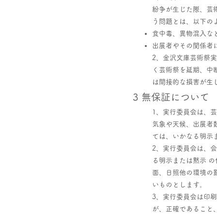
紛争が生じた際、芸
う問題とは、以下の
食中毒、異物混入な
出展者やその関係者
2、金沢文庫芸術祭
く芸術祭を延期、中
は間接的な損害が生
3 無保証について
1、実行委員会は、
気象や天候、出展者
ては、いかなる明示
2、実行委員会は、
る明示または黙示 
面、日照他の環境の
いものとします。
3、実行委員会は印
が、正確であること