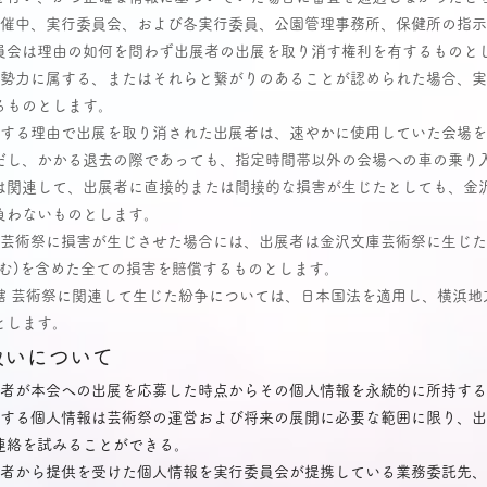
開催中、実行委員会、および各実行委員、公園管理事務所、保健所の指
員会は理由の如何を問わず出展者の出展を取り消す権利を有するものと
的勢力に属する、またはそれらと繋がりのあることが認められた場合、
るものとします。
関する理由で出展を取り消された出展者は、速やかに使用していた会場
だし、かかる退去の際であっても、指定時間帯以外の会場への車の乗り
は関連して、出展者に直接的または間接的な損害が生じたとしても、金
負わないものとします。
庫芸術祭に損害が生じさせた場合には、出展者は金沢文庫芸術祭に生じ
含む)を含めた全ての損害を賠償するものとします。
轄 芸術祭に関連して生じた紛争については、日本国法を適用し、横浜地
とします。
扱いについて
展者が本会への出展を応募した時点からその個人情報を永続的に所持す
持する個人情報は芸術祭の運営および将来の展開に必要な範囲に限り、
連絡を試みることができる。
展者から提供を受けた個人情報を実行委員会が提携している業務委託先