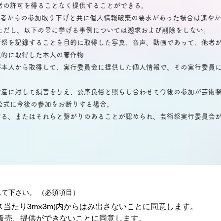
者の許可を得ることなく提供することができる。
展者からの参加取り下げと共に個人情報破棄の要求があった場合は速や
ただし、以下の号に挙げる事例については遡求および削除をしない。
が芸術祭を記録することを目的に取得した写真、音声、動画であって、他者
合法的に取得した本人の著作物
委員が本人から取得して、実行委員会に提供した個人情報で、その実行委員
用や財産に対して損害を与え、公序良俗と照らし合わせて今後の参加が芸術
公式に今後の参加をお断りする場合。
に属する、またはそれらと繋がりのあることが認められ、芸術祭実行委員会
れて下さい。
（必須項目）
ス当たり3m×3m)内からはみ出さないことに同意します。
販売、提供ができないことに同意します。