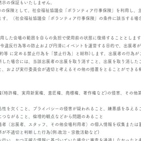
黙示の保証もいたしません。
全体の保険として、社会福祉協議会「ボランティア行事保険」を利用し、
ます。（社会福祉協議会「ボランティア行事保険」の条件に該当する場
使用した会場の範囲を自らの負担で使用前の状態に復帰することとしま
法令違反行為等の防止および円滑にイベントを運営する目的で、出展者
規約等 に定める禁止行為を「禁止行為」と総称)します。出展者の行為が
断した場合には、当該出展者の出展を取り消すこと、出展を取り消した
と、および実行委員会が適切と考えるその他の措置をとることができる
権(特許権、実用新案権、意匠権、商標権、著作権など)の侵害、その他
品性を欠くこと、プライバシーの侵害が疑われること、嫌悪感を与える
につながること、倫理的観点などから問題のあること
場者（出展者、スタッフ、その他会場利用者）の個人情報を収集または
が不適切と判断した行為(例:政治・宗教活動など)
を行い、かつ正確な情報に基づいていた場合に審査を通過しなかったと