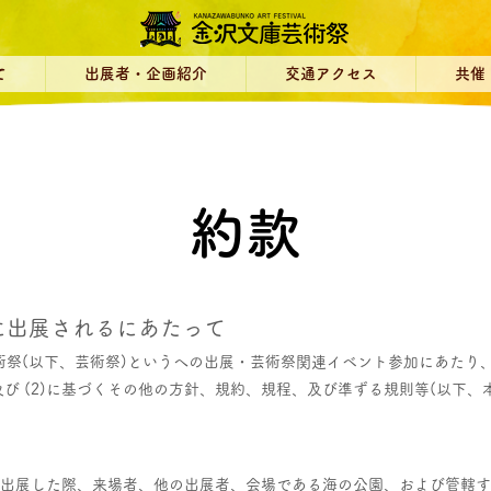
て
出展者・企画紹介
交通アクセス
共催
​約款
に出展されるにあたって
祭(以下、芸術祭)というへの出展・芸術祭関連イベント参加にあたり、(
1)及び (2)に基づくその他の方針、規約、規程、及び準ずる規則等(以下
に出展した際、来場者、他の出展者、会場である海の公園、および管轄