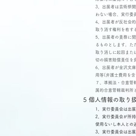
3、出展者は芸術祭
わない場合、実行委
4、出展者が反社会
取り消す権利を有す
5、出展者の責務に
るものとします。た
取り消しに起因また
切の損害賠償責任を
6、出展者が金沢文
用等(弁護士費用を
７、準拠法・合意管
属的合意管轄裁判所
5 個人情報の取り
1、実行委員会は出
2、実行委員会が所
使用ないし本人との
3、実行委員会は出