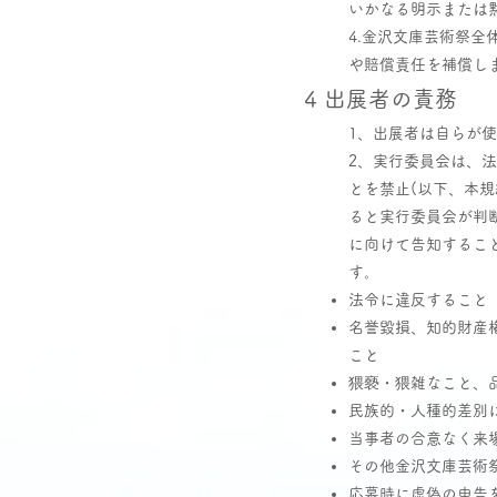
いかなる明示または
4.金沢文庫芸術祭
や賠償責任を補償し
4 出展者の責務
1、出展者は自らが
2、実行委員会は、
とを禁止(以下、本
ると実行委員会が判
に向けて告知するこ
す。
法令に違反すること
名誉毀損、知的財産
こと
猥褻・猥雑なこと、
民族的・人種的差別
当事者の合意なく来
その他金沢文庫芸術祭
応募時に虚偽の申告