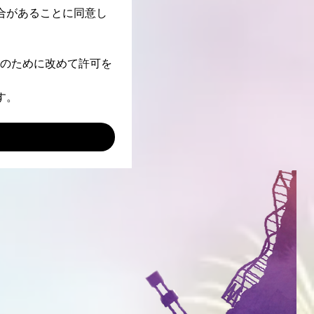
合があることに同意し
Rのために改めて許可を
す。