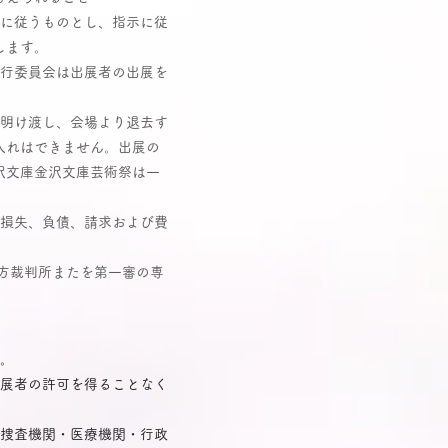
示に従うものとし、指示に従
します。
実行委員会は出展者の出展を
を明け渡し、会場より退去す
入れはできません。出展の
沢文庫金沢文庫芸術祭は一
た損失、負債、請求および費
方裁判所またを第一審の専
る。
出展者の許可を得ることなく
、捜査機関・医療機関・行政