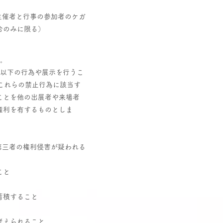
主催者と行事の参加者のケガ
合のみに限る）
す。
が以下の行為や展示を行うこ
これらの禁止行為に該当す
ことを他の出展者や来場者
権利を有するものとしま
第三者の権利侵害が疑われる
こと
蓄積すること
考えられること