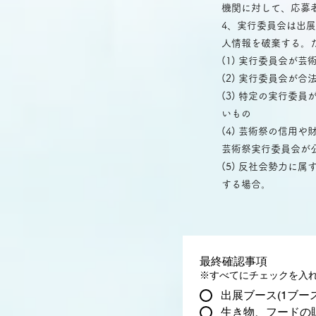
機関に対して、応募
4、実行委員会は出
人情報を破棄する。
(1) 実行委員会
(2) 実行委員会が
(3) 特定の実行
いもの
(4) 芸術祭の信
芸術祭実行委員会が
(5) 反社会勢力
する場合。
最終確認事項
※すべてにチェックを入
出展ブース(1ブー
生き物、フードの