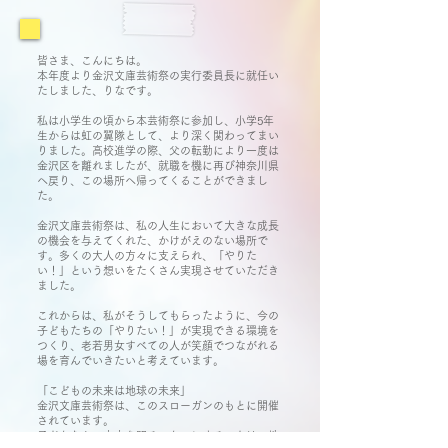
皆さま、こんにちは。
本年度より金沢文庫芸術祭の実行委員長に就任い
たしました、りなです。
私は小学生の頃から本芸術祭に参加し、小学5年
生からは虹の翼隊として、より深く関わってまい
りました。高校進学の際、父の転勤により一度は
金沢区を離れましたが、就職を機に再び神奈川県
へ戻り、この場所へ帰ってくることができまし
た。
金沢文庫芸術祭は、私の人生において大きな成長
の機会を与えてくれた、かけがえのない場所で
す。多くの大人の方々に支えられ、「やりた
い！」という想いをたくさん実現させていただき
ました。
これからは、私がそうしてもらったように、今の
子どもたちの「やりたい！」が実現できる環境を
つくり、老若男女すべての人が笑顔でつながれる
場を育んでいきたいと考えています。
「こどもの未来は地球の未来」
金沢文庫芸術祭は、このスローガンのもとに開催
されています。
子どもたちの未来を明るいものにすることは、地