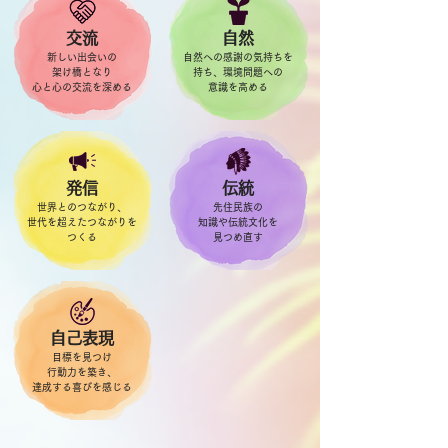
交流
自然
​新しい出会いの
自然への感謝の気持ちを
架け橋となり
持ち、環境問題への
心と心の交流を深める
意識を高める
発信
伝統
世界とのつながり、
先住民族の
世代を超えたつながりを
知識や伝統文化を
​つくる
​見つめ直す
自己表現
目標を見つけ
行動力を築き、
​達成する喜びを感じる