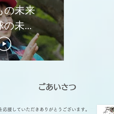
もの未来
球の未来
葉和子さ
らのメッ
ージ
​ごあいさつ
を応援していただきありがとうございます。