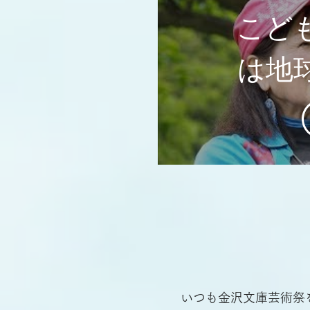
こど
は地
｜浅
んか
セ
いつも金沢文庫芸術祭