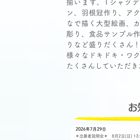
揃います。Tシャツ
ン、羽根冠作り、ア
なで描く大型絵画、
彫り、食品サンプル
りなど盛りだくさん
様々なドキドキ・ワ
たくさんしていただき
​
2026年7月29日
＊出展者説明会＊ 8月2日(日) 13: