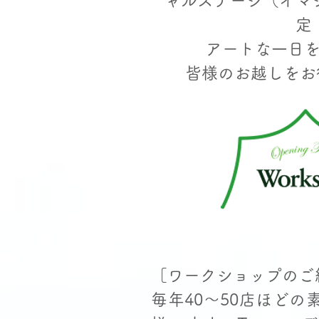
ャルステージ（イマ
定
アートな一日
​皆様のお越しを
​
［ワークショップのご
毎年40〜50店ほど